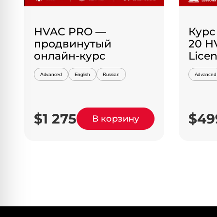
HVAC PRO —
Курс
продвинутый
20 H
онлайн-курс
Lice
Advanced
English
Russian
Advanced
$1 275
$49
В корзину