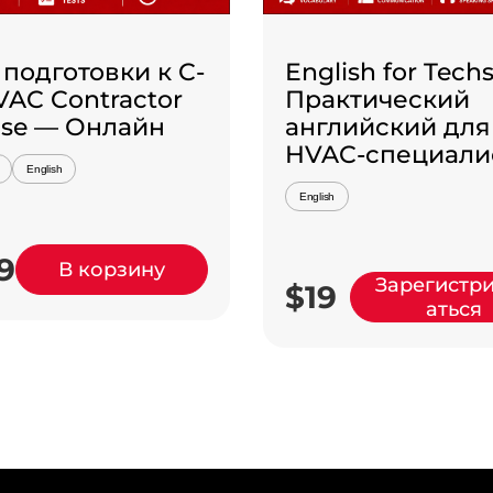
 подготовки к C-
English for Tech
VAC Contractor
Практический
nse — Онлайн
английский для
HVAC-специали
English
English
9
В корзину
Зарегистр
$19
аться