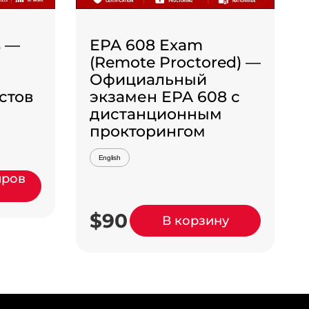
s —
EPA 608 Exam
(Remote Proctored) —
Официальный
стов
экзамен EPA 608 с
дистанционным
прокторингом
English
иров
$90
В корзину