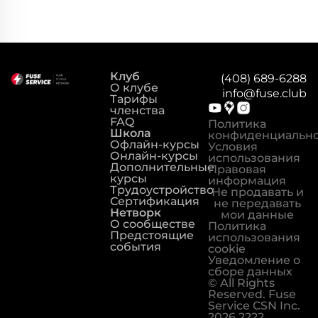
Клуб
(408) 689-6288
О клубе
info@fuse.club
Тарифы
членства
FAQ
Политика
Школа
конфиденциальн
Офлайн-курсы
Условия
Онлайн-курсы
использования
Дополнительные
Правовая
курсы
информация
Трудоустройство
Не продавать и
Сертификация
не передавать
Нетворк
мои данные
О сообществе
Политика
Предстоящие
использования
события
cookie
Уведомление о
сборе данных
© All Rights
Reserved. Fuse
Service CSN Inc.
2026 2222