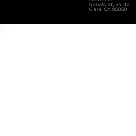
Ronald St, Santa
Clara, CA 95050